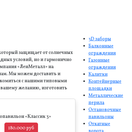
3D заборы
Балконные
 который защищает от солнечных
ограждения
одных условий, но и гармонично
Газонные
омпания «ЛенМеталл» на
ограждения
нам. Мы можем доставить и
Калитки
накомиться с нашими типовыми
Контейнерные
 вашему желанию, изготовить
площадки
Металлические
перила
Остановочные
опавильон «Классик 3»
павильоны
Откатные
180.000 руб
ворота