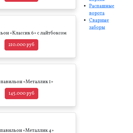
Распашные
ворота
Сварные
заборы
ьон «Классик 6» с лайтбоксом
210.000 руб
павильон «Металлик 1»
145.000 руб
павильон «Металлик 4»