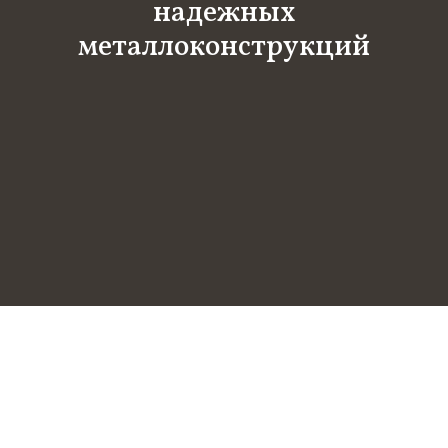
надежных
металлоконструкций
мпания ''ЛенМеталл''
арантия
арантия
арантиях в нашей компании
Гарантия
Компания
«
ЛенМеталл
»
поддерживает высокие
стандарты качества продукции собственного