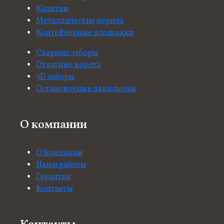
5
5
5
5
8
8
8
8
8
Калитки
Металлические перила
Контейнерные площадки
6
6
6
6
9
9
9
9
9
Сварные заборы
Откатные ворота
3D заборы
7
7
7
7
0
0
0
+
0
0
Остановочные павильоны
8
8
8
8
О компании
О Компании
9
9
9
9
Наши работы
Гарантия
Контакты
0
0
+
0
0