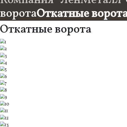
Компания ''ЛенМеталл''
ворота
Откатные ворот
Откатные ворота