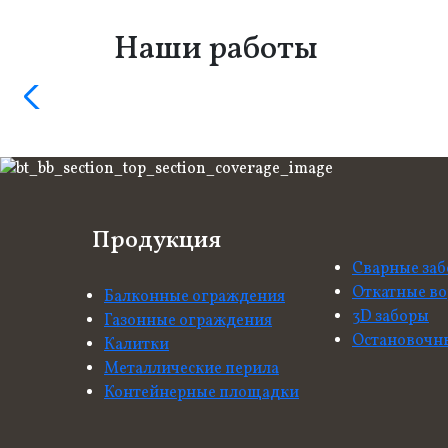
Наши работы
Продукция
Сварные за
Откатные во
Балконные ограждения
3D заборы
Газонные ограждения
Остановочн
Калитки
Металлические перила
Контейнерные площадки