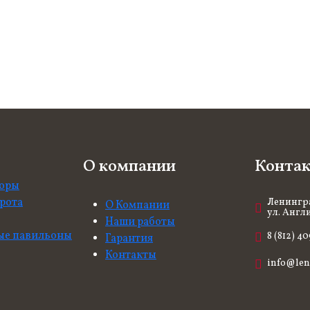
О компании
Конта
боры
рота
Ленингра
О Компании
ул. Англи
Наши работы
ые павильоны
8 (812) 40
Гарантия
Контакты
info@len