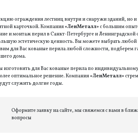
кцию ограждения лестниц внутри и снаружи зданий, но и
зитной карточкой. Компания
«ЛенМеталл»
с большим опыт
ние и монтаж перил в Санкт-Петербурге и Ленинградской 
ьшую эстетическую ценность. Вы можете выбрать любой и
вим для Вас кованые перила любой сложности, подберем г
ашего дома.
 изготовить для Вас кованые перила по индивидуальному 
более оптимальное решение. Компания
«ЛенМеталл»
стрем
дут служить долгие годы.
Оформите заявку на сайте, мы свяжемся с вами в бли
вопросы