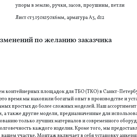
упоры в землю, ручки, засов, проушины, петли
Лист ст3 150х150х6мм, арматура А3, d12
зменений по желанию заказчика
м контейнерных площадок для ТБО (ТКО) в Санкт-Петербу
а это время мы накопили богатый опыт в производстве и 
мых простых до более сложных моделей. Наш ассортимент 
 а также другие модели, предназначенные для использова
зованию только лучших материалов и современного обору
 долговечность каждого изделия. Кроме того, мы предоста
 вашем участке. Монтаж включает в себя установку анкерн