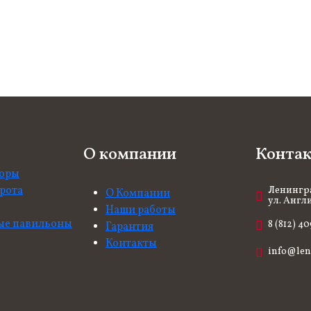
О компании
Конта
боры
рота
Ленингра
О Компании
ул. Англи
Наши работы
ые павильоны
8 (812) 40
Гарантия
Контакты
info@len