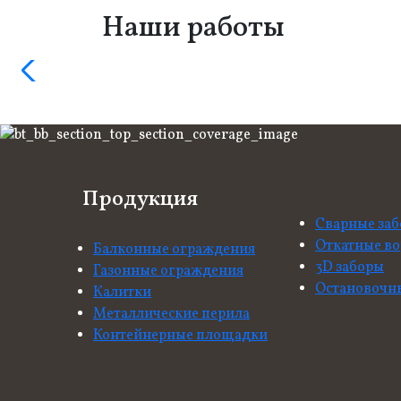
Наши работы
Продукция
Сварные за
Откатные во
Балконные ограждения
3D заборы
Газонные ограждения
Остановочн
Калитки
Металлические перила
Контейнерные площадки